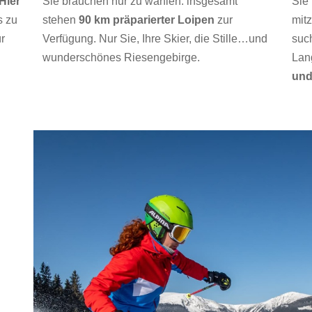
Hier
Sie brauchen nur zu wählen: insgesamt
Sie
s zu
stehen
90 km präparierter Loipen
zur
mit
r
Verfügung. Nur Sie, Ihre Skier, die Stille…und
suc
wunderschönes Riesengebirge.
Lan
und