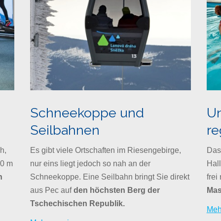
Schneekoppe und
U
Seilbahnen
re
h,
Es gibt viele Ortschaften im Riesengebirge,
Das
00 m
nur eins liegt jedoch so nah an der
Hal
n
Schneekoppe. Eine Seilbahn bringt Sie direkt
frei
aus Pec auf
den höchsten Berg der
Mas
Tschechischen Republik.
Meh