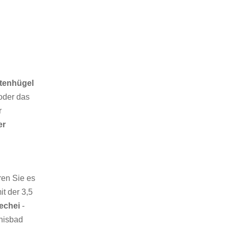
otenhügel
 oder das
r
er
ren Sie es
t der 3,5
hechei
-
nisbad