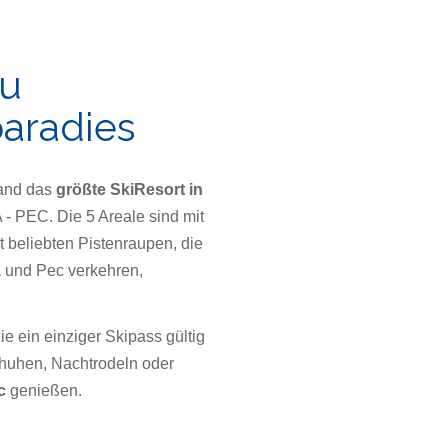
ou
paradies
tand das
größte SkiResort in
PEC. Die 5 Areale sind mit
 beliebten Pistenraupen, die
 und Pec verkehren,
ie ein einziger Skipass gültig
chuhen, Nachtrodeln oder
c
genießen.