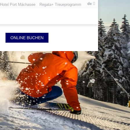
de
Hotel Port Máchasee
Regata+ Treueprogramm
ONLINE BUCHEN