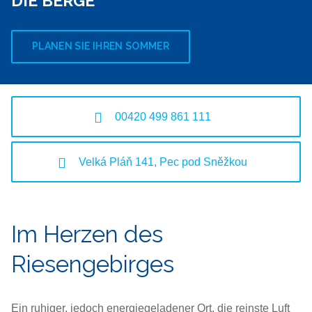
DIE BERGE
PLANEN SIE IHREN SOMMER
00420 499 861 111
Velká Pláň 141, Pec pod Sněžkou
Im Herzen des
Riesengebirges
Ein ruhiger, jedoch energiegeladener Ort, die reinste Luft