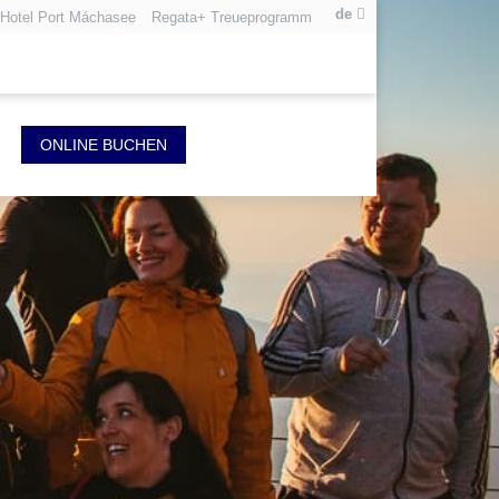
de
Hotel Port Máchasee
Regata+ Treueprogramm
ONLINE BUCHEN