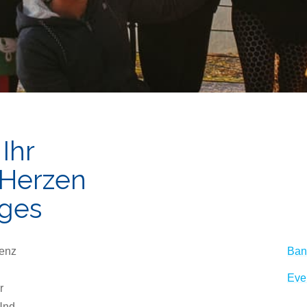
Ihr
 Herzen
rges
renz
Ban
Eve
r
Und