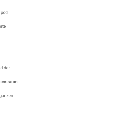
c pod
äste
nd der
tnessraum
 ganzen