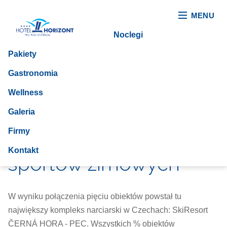
MENU
Noclegi
Pakiety
Gastronomia
Wellness
Galeria
Firmy
Pec pod Śnieżką to raj
Kontakt
sportów zimowych
W wyniku połączenia pięciu obiektów powstał tu
największy kompleks narciarski w Czechach: SkiResort
ČERNÁ HORA - PEC. Wszystkich % obiektów