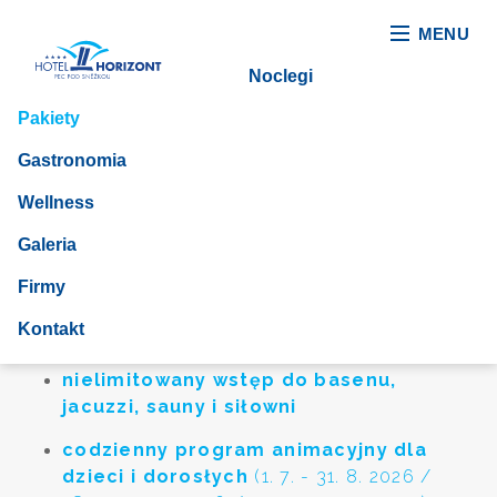
MENU
Noclegi
Pakiety
Gastronomia
Wellness
Galeria
Firmy
Za co gdzie indziej dopłacasz, a u
nas masz ZA DARMO?
Kontakt
nielimitowany wstęp do basenu,
jacuzzi, sauny i siłowni
codzienny program animacyjny dla
dzieci i dorosłych
(1. 7. - 31. 8. 2026 /