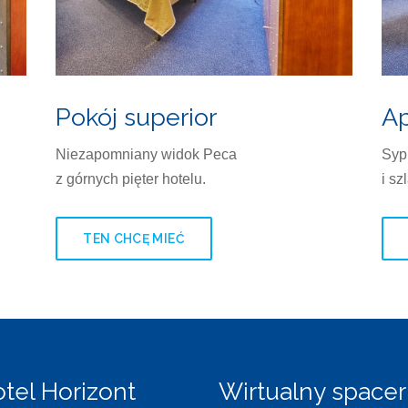
Pokój superior
Ap
Niezapomniany widok Peca
Syp
z górnych pięter hotelu.
i sz
TEN CHCĘ MIEĆ
tel Horizont
Wirtualny spacer