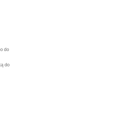
bo do
ką do