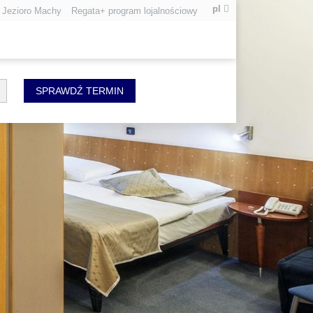
pl
t Jezioro Machy
Regata+ program lojalnościowy
SPRAWDŹ TERMIN