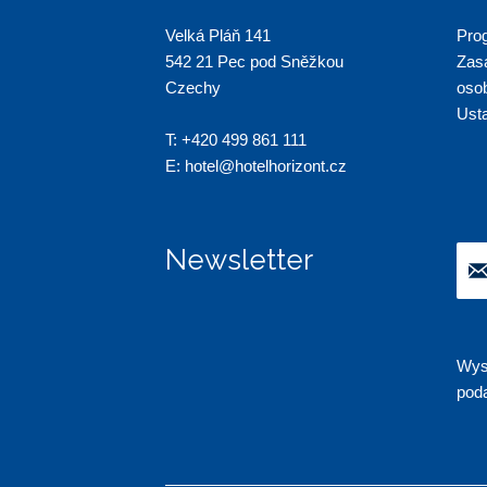
Velká Pláň 141
Pro
542 21 Pec pod Sněžkou
Zas
Czechy
oso
Ust
T:
+420 499 861 111
E:
hotel@hotelhorizont.cz
Newsletter
Wys
pod