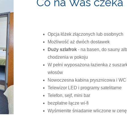
Co na Was czeka
Opcja łóżek złączonych lub osobnych
Możliwość aż dwóch dostawek
Duży szlafrok
- na basen, do sauny al
chodzenia w pokoju
W pełni wyposażona łazienka z suszar
włosów
Nowoczesna kabina prysznicowa i WC
Telewizor LED i programy satelitarne
Telefon, sejf, mini bar
bezpłatne łącze wi-fi
Wyśmienite śniadanie wliczone w cenę