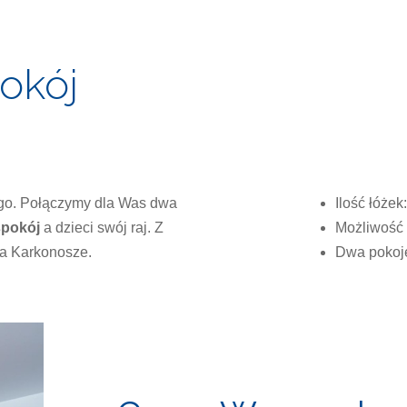
okój
ego. Połączymy dla Was dwa
Ilość łóżek
spokój
a dzieci swój raj. Z
Możliwość 
na Karkonosze.
Dwa pokoje