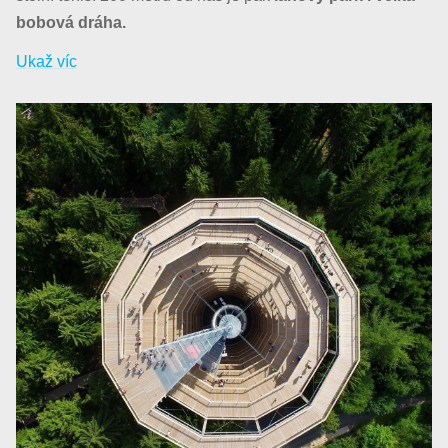
bobová dráha.
Ukaž víc