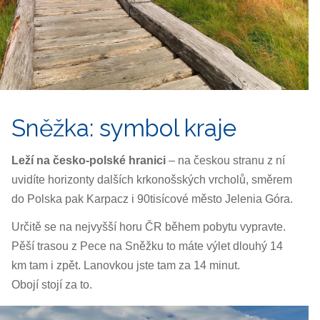
Sněžka: symbol kraje
Leží na česko-polské hranici
– na českou stranu z ní
uvidíte horizonty dalších krkonošských vrcholů, směrem
do Polska pak Karpacz i 90tisícové město Jelenia Góra.
Určitě se na nejvyšší horu ČR během pobytu vypravte.
Pěší trasou z Pece na Sněžku to máte výlet dlouhý 14
km tam i zpět. Lanovkou jste tam za 14 minut.
Obojí stojí za to.