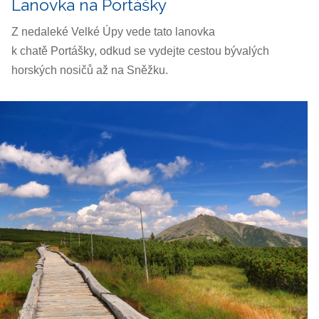
Lanovka na Portášky
Z nedaleké Velké Úpy vede tato lanovka
k chatě Portášky, odkud se vydejte cestou bývalých
horských nosičů až na Sněžku.