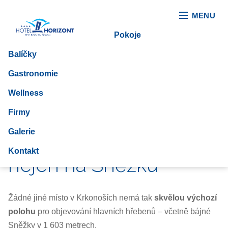
MENU
Pokoje
Balíčky
Gastronomie
Wellness
Firmy
Galerie
Z Pece vedou lanovky
Kontakt
nejen na Sněžku
Žádné jiné místo v Krkonoších nemá tak
skvělou výchozí
polohu
pro objevování hlavních hřebenů – včetně bájné
Sněžky v 1 603 metrech.