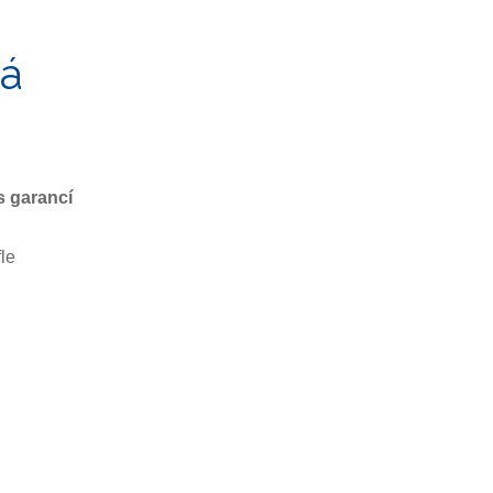
ká
s garancí
le