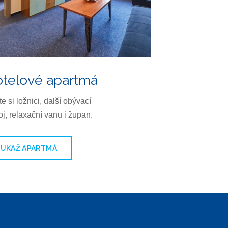
telové apartmá
te si ložnici, další obývací
j, relaxační vanu i župan.
UKAŽ APARTMÁ