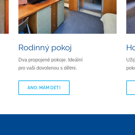
Rodinný pokoj
Ho
Dva propojené pokoje. Ideální
Užij
pro vaši dovolenou s dětmi.
poko
ANO, MÁM DĚTI