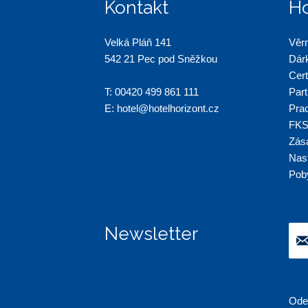
Kontakt
Ho
Velká Pláň 141
Věr
542 21 Pec pod Sněžkou
Dár
Cert
T:
00420 499 861 111
Part
E:
hotel@hotelhorizont.cz
Pra
FKS
Zás
Nas
Pob
Newsletter
Ode