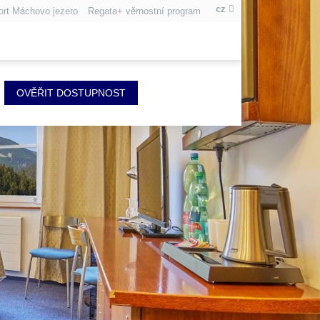
cz
ort Máchovo jezero
Regata+ věrnostní program
OVĚŘIT DOSTUPNOST