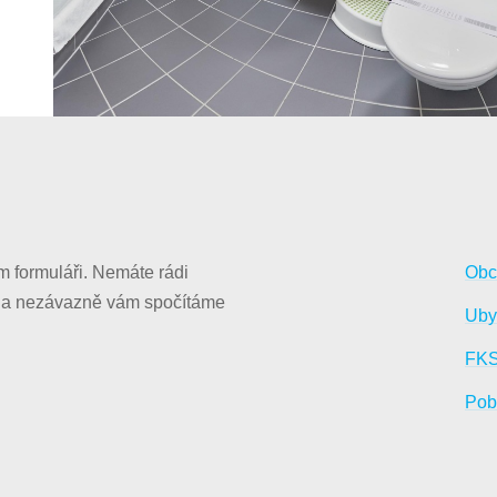
m formuláři. Nemáte rádi
Obc
 a nezávazně vám spočítáme
Uby
FKS
Pob