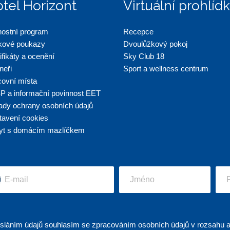
tel Horizont
Virtuální prohlíd
nostní program
Recepce
kové poukazy
Dvoulůžkový pokoj
ifikáty a ocenění
Sky Club 18
neři
Sport a wellness centrum
covní místa
P a informační povinnost EET
ady ochrany osobních údajů
tavení cookies
yt s domácím mazlíčkem
sláním údajů souhlasím se zpracováním osobních údajů v rozsahu