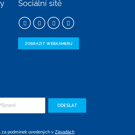
ky
Sociální sítě
ZOBRAZIT WEBKAMERU
ODESLAT
 a za podmínek uvedených v
Zásadách