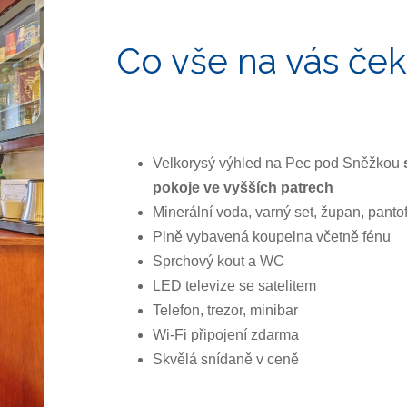
Co vše na vás če
Velkorysý výhled na Pec pod Sněžkou
pokoje ve vyšších patrech
Minerální voda, varný set, župan, pantof
Plně vybavená koupelna včetně fénu
Sprchový kout a WC
LED televize se satelitem
Telefon, trezor, minibar
Wi-Fi připojení zdarma
Skvělá snídaně v ceně