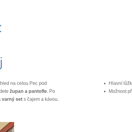
:
j
ýhled na celou Pec pod
Hlavní lůžk
jdete
župan a pantofle
. Po
Možnost při
a varný set
s čajem a kávou.